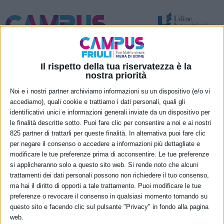
Spazi per attività temporanee – eventi e congressi
Nuove funzionalità permanenti
Il rispetto della tua riservatezza è la
nostra priorità
Società
Noi e i nostri partner archiviamo informazioni su un dispositivo (e/o vi
partecipate
accediamo), quali cookie e trattiamo i dati personali, quali gli
identificativi unici e informazioni generali inviate da un dispositivo per
le finalità descritte sotto. Puoi fare clic per consentire a noi e ai nostri
825 partner di trattarli per queste finalità. In alternativa puoi fare clic
per negare il consenso o accedere a informazioni più dettagliate e
SOCIETÀ TRASPARENTE
modificare le tue preferenze prima di acconsentire. Le tue preferenze
Disposizioni generali
si applicheranno solo a questo sito web. Si rende noto che alcuni
Organizzazione
trattamenti dei dati personali possono non richiedere il tuo consenso,
Consulenti e collaboratori
ma hai il diritto di opporti a tale trattamento. Puoi modificare le tue
Personale
preferenze o revocare il consenso in qualsiasi momento tornando su
Bandi di concorso
questo sito e facendo clic sul pulsante "Privacy" in fondo alla pagina
web.
Performance