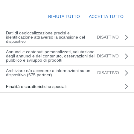
Enti controllati
Enti pubblici vigilati
RIFIUTA TUTTO
ACCETTA TUTTO
Società partecipate
Enti di diritto privato controllati
Rappresentazione grafica
Dati di geolocalizzazione precisi e
identificazione attraverso la scansione del
DISATTIVO
Attività e Procedimenti
dispositivo
Provvedimenti
Annunci e contenuti personalizzati, valutazione
Controlli sulle imprese
degli annunci e del contenuto, osservazioni del
DISATTIVO
pubblico e sviluppo di prodotti
Bandi di gara e contratti
Sovv.ni, contrib., sussidi, vantaggi econ.
Archiviare e/o accedere a informazioni su un
DISATTIVO
dispositivo (675 partner)
Bilanci
Beni immobili e gestione patrimonio
Finalità e caratteristiche speciali
Controlli e rilievi sull’amministrazione
Servizi erogati
Pagamenti dell’amministrazione
Opere pubbliche
Pianificazione e governo del territorio
Informazioni ambientali
Strutture sanitarie private accreditate