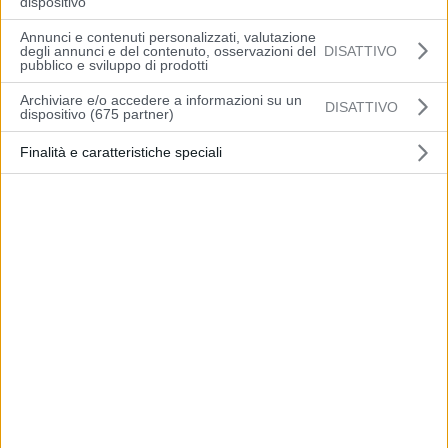
dispositivo
Annunci e contenuti personalizzati, valutazione
degli annunci e del contenuto, osservazioni del
DISATTIVO
pubblico e sviluppo di prodotti
Archiviare e/o accedere a informazioni su un
DISATTIVO
dispositivo (675 partner)
Nuove funzionalità
Finalità e caratteristiche speciali
permanenti
La posizione e la disponibilità di spazi del
Campus diventano punti di forza e di
attrazione per realtà del territorio che
necessitano di superfici strutturate per
svolgere e/o ampliare, in maniera
temporanea, le proprie attività intese come