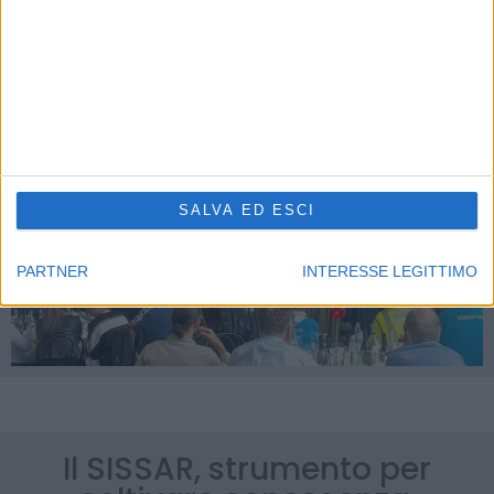
SALVA ED ESCI
PARTNER
INTERESSE LEGITTIMO
Il SISSAR, strumento per