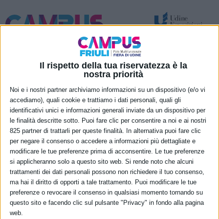
Spazi per attività temporanee – eventi e congressi
Nuove funzionalità permanenti
Il rispetto della tua riservatezza è la
Enti
nostra priorità
Noi e i nostri partner archiviamo informazioni su un dispositivo (e/o vi
pubblici
accediamo), quali cookie e trattiamo i dati personali, quali gli
identificativi unici e informazioni generali inviate da un dispositivo per
vigilati
le finalità descritte sotto. Puoi fare clic per consentire a noi e ai nostri
825 partner di trattarli per queste finalità. In alternativa puoi fare clic
per negare il consenso o accedere a informazioni più dettagliate e
SOCIETÀ TRASPARENTE
modificare le tue preferenze prima di acconsentire. Le tue preferenze
Disposizioni generali
si applicheranno solo a questo sito web. Si rende noto che alcuni
trattamenti dei dati personali possono non richiedere il tuo consenso,
Organizzazione
ma hai il diritto di opporti a tale trattamento. Puoi modificare le tue
Consulenti e collaboratori
preferenze o revocare il consenso in qualsiasi momento tornando su
Personale
questo sito e facendo clic sul pulsante "Privacy" in fondo alla pagina
Bandi di concorso
web.