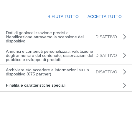
Performance
Enti controllati
Enti pubblici vigilati
RIFIUTA TUTTO
ACCETTA TUTTO
Società partecipate
Enti di diritto privato controllati
Dati di geolocalizzazione precisi e
Rappresentazione grafica
identificazione attraverso la scansione del
DISATTIVO
dispositivo
Attività e Procedimenti
Provvedimenti
Annunci e contenuti personalizzati, valutazione
degli annunci e del contenuto, osservazioni del
DISATTIVO
Controlli sulle imprese
pubblico e sviluppo di prodotti
Bandi di gara e contratti
Archiviare e/o accedere a informazioni su un
Sovv.ni, contrib., sussidi, vantaggi econ.
DISATTIVO
dispositivo (675 partner)
Bilanci
Beni immobili e gestione patrimonio
Finalità e caratteristiche speciali
Controlli e rilievi sull’amministrazione
Servizi erogati
Pagamenti dell’amministrazione
Opere pubbliche
Pianificazione e governo del territorio
Informazioni ambientali