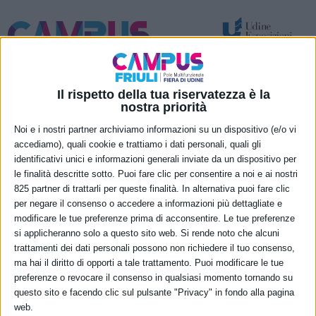
Spazi per attività temporanee – eventi e congressi
Nuove funzionalità permanenti
Il rispetto della tua riservatezza è la
Monitoraggio
nostra priorità
Noi e i nostri partner archiviamo informazioni su un dispositivo (e/o vi
tempi
accediamo), quali cookie e trattiamo i dati personali, quali gli
procedimentali
identificativi unici e informazioni generali inviate da un dispositivo per
le finalità descritte sotto. Puoi fare clic per consentire a noi e ai nostri
825 partner di trattarli per queste finalità. In alternativa puoi fare clic
per negare il consenso o accedere a informazioni più dettagliate e
SOCIETÀ TRASPARENTE
modificare le tue preferenze prima di acconsentire. Le tue preferenze
Disposizioni generali
si applicheranno solo a questo sito web. Si rende noto che alcuni
Organizzazione
trattamenti dei dati personali possono non richiedere il tuo consenso,
ma hai il diritto di opporti a tale trattamento. Puoi modificare le tue
Consulenti e collaboratori
preferenze o revocare il consenso in qualsiasi momento tornando su
Personale
questo sito e facendo clic sul pulsante "Privacy" in fondo alla pagina
Bandi di concorso
web.