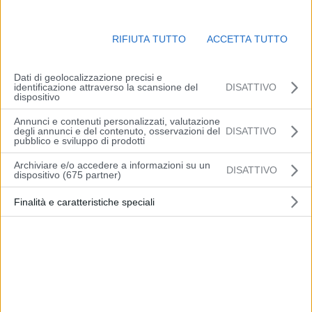
Performance
Enti controllati
Attività e Procedimenti
RIFIUTA TUTTO
ACCETTA TUTTO
Dati aggregati attività amministrativa
Tipologie di procedimento
Dati di geolocalizzazione precisi e
Monitoraggio tempi procedimentali
identificazione attraverso la scansione del
DISATTIVO
dispositivo
Dichiarazioni sostitutive e acquisizione d’ufficio dei
dati
Annunci e contenuti personalizzati, valutazione
degli annunci e del contenuto, osservazioni del
DISATTIVO
Provvedimenti
pubblico e sviluppo di prodotti
Controlli sulle imprese
Archiviare e/o accedere a informazioni su un
Bandi di gara e contratti
DISATTIVO
dispositivo (675 partner)
Sovv.ni, contrib., sussidi, vantaggi econ.
Bilanci
Finalità e caratteristiche speciali
Beni immobili e gestione patrimonio
Controlli e rilievi sull’amministrazione
Servizi erogati
Pagamenti dell’amministrazione
Opere pubbliche
Pianificazione e governo del territorio