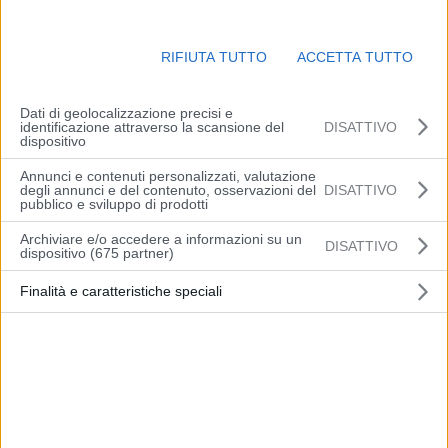
RIFIUTA TUTTO
ACCETTA TUTTO
Dati di geolocalizzazione precisi e
identificazione attraverso la scansione del
DISATTIVO
dispositivo
Annunci e contenuti personalizzati, valutazione
degli annunci e del contenuto, osservazioni del
DISATTIVO
pubblico e sviluppo di prodotti
Archiviare e/o accedere a informazioni su un
DISATTIVO
dispositivo (675 partner)
Finalità e caratteristiche speciali
Campus Multifunzionale Fiera di Udine
Via della Vecchia Filatura, 10
33035 MARTIGNACCO (UD) – ITALIA
Tel. 0432 4951