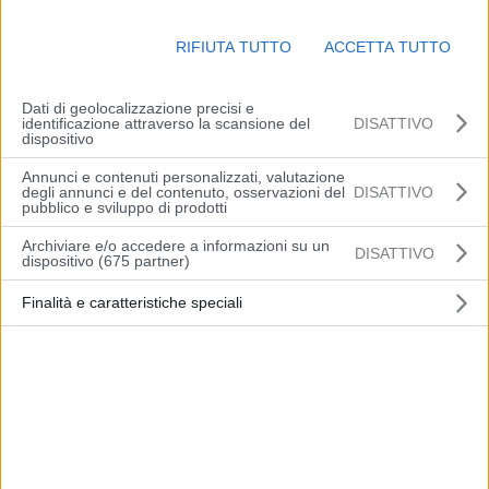
Dal: 05/09/2026
al: 13/09/2026
RIFIUTA TUTTO
ACCETTA TUTTO
Dati di geolocalizzazione precisi e
identificazione attraverso la scansione del
DISATTIVO
dispositivo
Annunci e contenuti personalizzati, valutazione
degli annunci e del contenuto, osservazioni del
DISATTIVO
pubblico e sviluppo di prodotti
Archiviare e/o accedere a informazioni su un
DISATTIVO
dispositivo (675 partner)
Finalità e caratteristiche speciali
Udine Esposizioni SpA
Via della Vecchia Filatura, 10
33035 Martignacco (UD) – Italia
Tel. +39(0)432.49.51