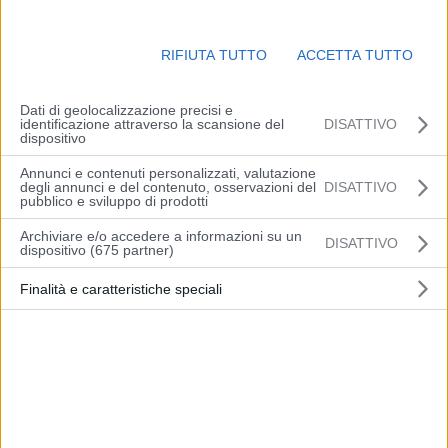
Dal: 18/09/2030
RIFIUTA TUTTO
ACCETTA TUTTO
Date in definizione.
Dati di geolocalizzazione precisi e
identificazione attraverso la scansione del
DISATTIVO
Accessibility for Future (AFF 2025) è un palcoscenico
dispositivo
per il cambiamento, una voce per tutti: un evento
Annunci e contenuti personalizzati, valutazione
internazionale che unisce innovazione, formazione e
degli annunci e del contenuto, osservazioni del
DISATTIVO
ispirazione per trasformare l’accessibilità in un
pubblico e sviluppo di prodotti
motore di cambiamento, attraverso momenti di
Archiviare e/o accedere a informazioni su un
DISATTIVO
business, cultura, sport e intrattenimento.
dispositivo (675 partner)
E’ un format nato nel 2024 a Udine e che nell’edizione
Finalità e caratteristiche speciali
2025 amplia il suo raggio d’azione, diventando un
grande evento dedicato all’accessibilità,
all’innovazione e all’inclusione a 360°.
Organizzato da Willeasy Srl e IO CI VADO APS , l’evento
rappresenta una piattaforma dinamica di discussione
e collaborazione, dove aziende, startup, professionisti,
investitori, istituzioni e cittadini si incontrano per