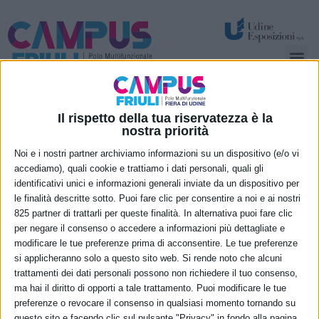
Spazi per attività temporanee – eventi e congressi
Nuove funzionalità permanenti
L’ALTRA DA ME. 8, 9,
Il rispetto della tua riservatezza è la
nostra priorità
10 maggio il sesto
Noi e i nostri partner archiviamo informazioni su un dispositivo (e/o vi
appuntamento della
accediamo), quali cookie e trattiamo i dati personali, quali gli
identificativi unici e informazioni generali inviate da un dispositivo per
rassegna teatrale
le finalità descritte sotto. Puoi fare clic per consentire a noi e ai nostri
825 partner di trattarli per queste finalità. In alternativa puoi fare clic
“Savôrs”
per negare il consenso o accedere a informazioni più dettagliate e
modificare le tue preferenze prima di acconsentire. Le tue preferenze
si applicheranno solo a questo sito web. Si rende noto che alcuni
trattamenti dei dati personali possono non richiedere il tuo consenso,
ma hai il diritto di opporti a tale trattamento. Puoi modificare le tue
preferenze o revocare il consenso in qualsiasi momento tornando su
questo sito e facendo clic sul pulsante "Privacy" in fondo alla pagina