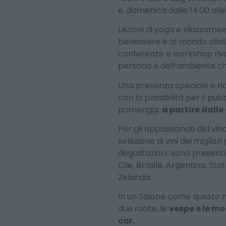
e, domenica dalle 14.00 alle
Lezioni di yoga e rilassame
benessere e al mondo olis
conferenze e workshop rivol
persona e dell’ambiente ch
Una presenza speciale e ric
con la possibilità per il pub
pomeriggi,
a partire dalle 
Per gli appassionati del vin
selezione di vini dei miglior
degustazioni: sono presenti 
Cile, Brasile, Argentina, Sta
Zelanda…
In un Salone come questo n
due ruote, le
vespe e le mo
car.