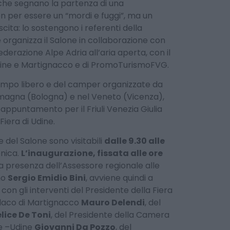
 che segnano la partenza di una
 per essere un “mordi e fuggi”, ma un
cita: lo sostengono i referenti della
 organizza il Salone in collaborazione con
ederazione Alpe Adria all’aria aperta, con il
dine e Martignacco e di PromoTurismoFVG.
tempo libero e del camper organizzate da
omagna (Bologna) e nel Veneto (Vicenza),
’appuntamento per il Friuli Venezia Giulia
Fiera di Udine.
e del Salone sono visitabili
dalle 9.30 alle
enica.
L’inaugurazione, fissata alle ore
a presenza dell’Assessore regionale alle
mo
Sergio Emidio Bini
, avviene quindi a
 con gli interventi del Presidente della Fiera
ndaco di Martignacco
Mauro Delendi
, del
lice De Toni
, del Presidente della Camera
e –Udine
Giovanni Da Pozzo
, del