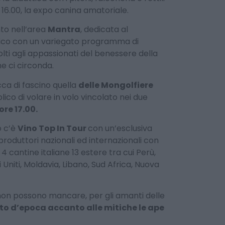
 16.00, la expo canina amatoriale.
nto nell’area
Mantra
, dedicata al
tico con un variegato programma di
ti agli appassionati del benessere della
e ci circonda.
ca di fascino quella
delle Mongolfiere
blico di volare in volo vincolato nei due
ore 17.00.
o c’è
Vino Top In Tour
con un’esclusiva
i produttori nazionali ed internazionali con
4 cantine italiane 13 estere tra cui Perù,
ti Uniti, Moldavia, Libano, Sud Africa, Nuova
on possono mancare, per gli amanti delle
to d’epoca accanto alle mitiche le ape