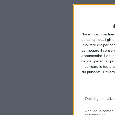
I
Noi e i nostri partne
personali, quali gli i
Puoi fare clic per con
per negare il consen
acconsentire. Le tue
dei dati personali po
modificare le tue pr
sul pulsante "Privacy
Dati di geolocalizz
Annunci e contenut
osservazioni del p