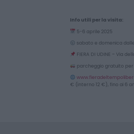
Info utili per la visita:
5-6 aprile 2025
sabato e domenica dalle 
FIERA DI UDINE – Via del
parcheggio gratuito pe
www.fieradeltempolibero
€ (interno 12 €), fino ai 6 a