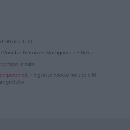
9:30 alle 19:00
la Vecchia Filatura – Martignacco – Udine
r camper e auto
alpeadria.it
– biglietto ridotto nel sito a 10
nni gratuito