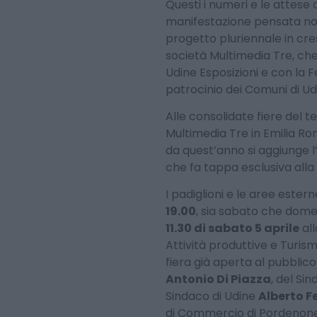
Questi i numeri e le attese
manifestazione pensata non
progetto pluriennale in cres
società Multimedia Tre, che
Udine Esposizioni e con la F
patrocinio dei Comuni di U
Alle consolidate fiere del 
Multimedia Tre in Emilia R
da quest’anno si aggiunge l
che fa tappa esclusiva alla 
I padiglioni e le aree estern
19.00
, sia sabato che dom
11.30 di sabato 5 aprile
all
Attività produttive e Turis
fiera già aperta al pubblico
Antonio Di Piazza
, del Si
Sindaco di Udine
Alberto Fe
di Commercio di Pordenon