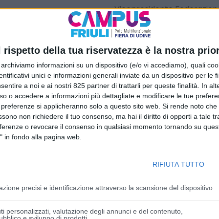
Vicepresidente Federazione
Valentini
e del Project Ma
Tanesini
.
l rispetto della tua riservatezza è la nostra prior
«L’esperienza, gli spazi, la 
territorio che da sempre co
r archiviamo informazioni su un dispositivo (e/o vi accediamo), quali cook
sottolinea il Presidente di 
dentificativi unici e informazioni generali inviate da un dispositivo per le fi
hanno giocato un ruolo imp
sentire a noi e ai nostri 825 partner di trattarli per queste finalità. In alt
so o accedere a informazioni più dettagliate e modificare le tue prefer
che è il frutto di una “perfe
 preferenze si applicheranno solo a questo sito web. Si rende noto che 
esperienze: a maggio dello sc
ssono non richiedere il tuo consenso, ma hai il diritto di opporti a tale t
volontà di riportare in cal
eferenze o revocare il consenso in qualsiasi momento tornando su quest
all’outdoor incontrando l’i
" in fondo alla pagina web.
collaborazione della socie
evento portiamo avanti il pe
RIFIUTA TUTTO
dell’attività fieristica per 
Stiamo inoltre lavorando co
azione precisi e identificazione attraverso la scansione del dispositivo
evento sul settore primari
Vera conquista del secolo s
i personalizzati, valutazione degli annunci e del contenuto,
ubblico e sviluppo di prodotti