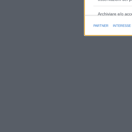
Archiviare e/o acc
PARTNER
INTERESSE
Finalità e caratter