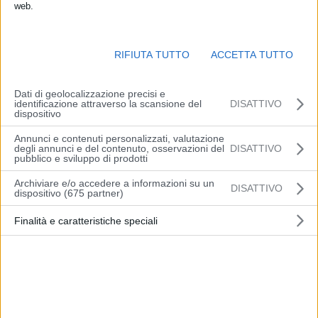
web.
RIFIUTA TUTTO
ACCETTA TUTTO
Dati di geolocalizzazione precisi e
identificazione attraverso la scansione del
DISATTIVO
dispositivo
Annunci e contenuti personalizzati, valutazione
degli annunci e del contenuto, osservazioni del
DISATTIVO
pubblico e sviluppo di prodotti
Archiviare e/o accedere a informazioni su un
DISATTIVO
dispositivo (675 partner)
Finalità e caratteristiche speciali
Un convegno sull’uso efficiente dell’acqua in
agricoltura, un’area espositiva – dimostrativa e due
tour guidati nelle aziende partner: questo prevede
ACQUA CAMPUS
, la giornata informativa che
Ersa
(Agenzia per lo sviluppo rurale del Fvg)
, Anbi