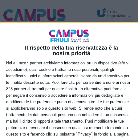
Spazi per attività temporanee – eventi e congressi
Nuove funzionalità permanenti
Il rispetto della tua riservatezza è la
28 novembre 2024
nostra priorità
“ACQUA CAMPUS”:
Noi e i nostri partner archiviamo informazioni su un dispositivo (e/o vi
accediamo), quali cookie e trattiamo i dati personali, quali gli
una giornata
identificativi unici e informazioni generali inviate da un dispositivo per
le finalità descritte sotto. Puoi fare clic per consentire a noi e ai nostri
informativa sull’uso
825 partner di trattarli per queste finalità. In alternativa puoi fare clic
per negare il consenso o accedere a informazioni più dettagliate e
efficiente dell’acqua
modificare le tue preferenze prima di acconsentire. Le tue preferenze
si applicheranno solo a questo sito web. Si rende noto che alcuni
alla Fiera di Udine
trattamenti dei dati personali possono non richiedere il tuo consenso,
ma hai il diritto di opporti a tale trattamento. Puoi modificare le tue
preferenze o revocare il consenso in qualsiasi momento tornando su
questo sito e facendo clic sul pulsante "Privacy" in fondo alla pagina