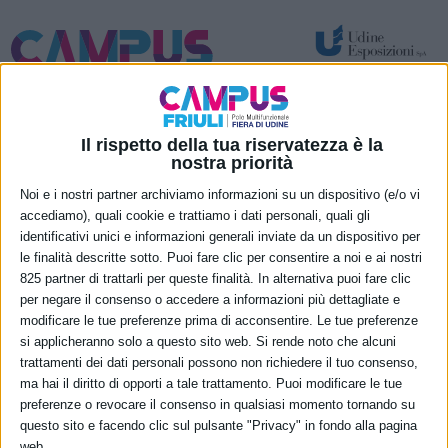
Spazi per attività temporanee – eventi e congressi
Nuove funzionalità permanenti
Il rispetto della tua riservatezza è la
70 Volte Casa
nostra priorità
Noi e i nostri partner archiviamo informazioni su un dispositivo (e/o vi
Moderna. Storia in
accediamo), quali cookie e trattiamo i dati personali, quali gli
bianco e nero…
identificativi unici e informazioni generali inviate da un dispositivo per
le finalità descritte sotto. Puoi fare clic per consentire a noi e ai nostri
825 partner di trattarli per queste finalità. In alternativa puoi fare clic
per negare il consenso o accedere a informazioni più dettagliate e
modificare le tue preferenze prima di acconsentire. Le tue preferenze
si applicheranno solo a questo sito web. Si rende noto che alcuni
trattamenti dei dati personali possono non richiedere il tuo consenso,
ma hai il diritto di opporti a tale trattamento. Puoi modificare le tue
preferenze o revocare il consenso in qualsiasi momento tornando su
questo sito e facendo clic sul pulsante "Privacy" in fondo alla pagina
web.