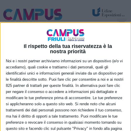
Spazi per attività temporanee – eventi e congressi
Nuove funzionalità permanenti
Casa Moderna news
Il rispetto della tua riservatezza è la
nostra priorità
Tendenze Arredo
Noi e i nostri partner archiviamo informazioni su un dispositivo (e/o vi
accediamo), quali cookie e trattiamo i dati personali, quali gli
2023 / 2024
identificativi unici e informazioni generali inviate da un dispositivo per
le finalità descritte sotto. Puoi fare clic per consentire a noi e ai nostri
825 partner di trattarli per queste finalità. In alternativa puoi fare clic
per negare il consenso o accedere a informazioni più dettagliate e
modificare le tue preferenze prima di acconsentire. Le tue preferenze
si applicheranno solo a questo sito web. Si rende noto che alcuni
trattamenti dei dati personali possono non richiedere il tuo consenso,
ma hai il diritto di opporti a tale trattamento. Puoi modificare le tue
preferenze o revocare il consenso in qualsiasi momento tornando su
questo sito e facendo clic sul pulsante "Privacy" in fondo alla pagina